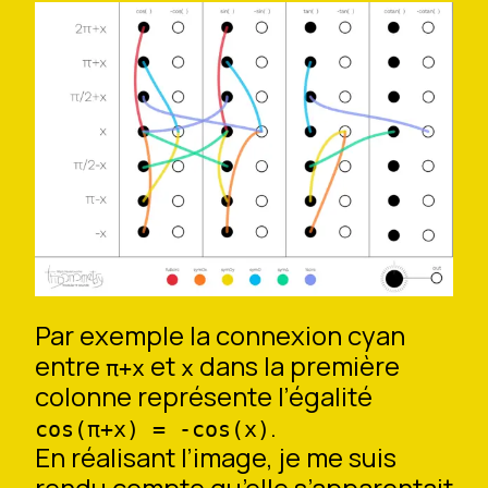
Par exemple la connexion cyan
entre
et
dans la première
π+x
x
colonne représente l’égalité
.
cos(π+x) = -cos(x)
En réalisant l’image, je me suis
rendu compte qu’elle s’apparentait