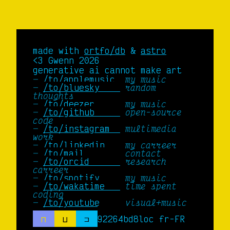
made with
ortfo/db
&
astro
<3 Gwenn 2026
generative ai cannot make art
/to/applemusic 
my music
/to/bluesky    
random
thoughts
/to/deezer     
my music
/to/github     
open-source
code
/to/instagram  
multimedia
work
/to/linkedin   
my carreer
/to/mail       
contact
/to/orcid      
research
carreer
/to/spotify    
my music
/to/wakatime   
time spent
coding
/to/youtube    
visual+music
⊓
⊔
⊐
92264bd8
loc fr-FR