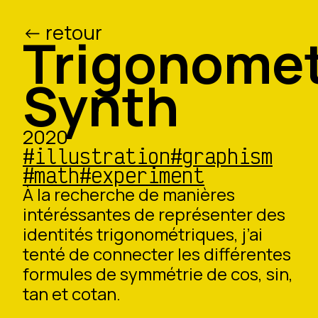
<- retour
/ed
/o
Trigonome
Synth
2020
#illustration
#graphism
#math
#experiment
À la recherche de manières
intéréssantes de représenter des
identités trigonométriques, j’ai
tenté de connecter les différentes
formules de symmétrie de cos, sin,
tan et cotan.